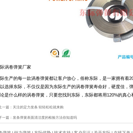
际涡卷弹簧厂家
际生产的每一款涡卷弹簧都让客户放心，俗称东际，是一家拥有着2
以选择东际，不仅仅是因为东际生产的涡卷弹簧寿命好，硬度佳，
论是什么样的涡卷弹簧，只要您找到东际，东际都将用120%的真心
上一篇：
关注的定力发条 轻轻松松就来购
下一篇：
发条弹簧表面清洁度的检验方法你知道吗
条弹簧
|
恒力弹簧
|
东际优势
|
技术支持
|
客户见证
|
关于东际
|
在线下单