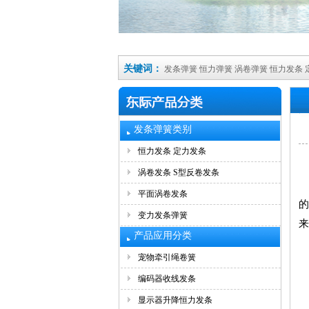
关键词：
发条弹簧
恒力弹簧
涡卷弹簧
恒力发条
发条弹簧类别
恒力发条 定力发条
涡卷发条 S型反卷发条
平面涡卷发条
的
变力发条弹簧
来
产品应用分类
宠物牵引绳卷簧
编码器收线发条
显示器升降恒力发条