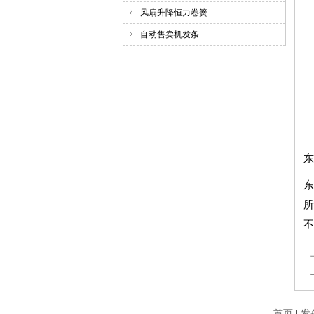
风扇升降恒力卷簧
自动售卖机发条
东
东
所
不
首页
|
发