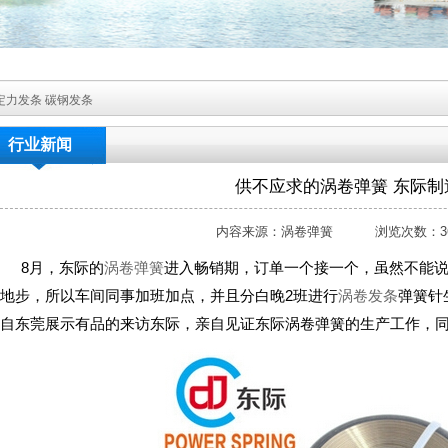
定力发条
碳钢发条
行业新闻
供不应求的涡卷弹簧 东际制
内容来源：涡卷弹簧 浏览次数：36
8月，东际的
涡卷弹簧
进入畅销期，订单一个接一个，虽然不能
地步，所以车间同事加班加点，并且分白晚2班进行
涡卷发条
弹簧针
自东莞展示有品的来访东际，亲自见证东际涡卷弹簧的生产工作，