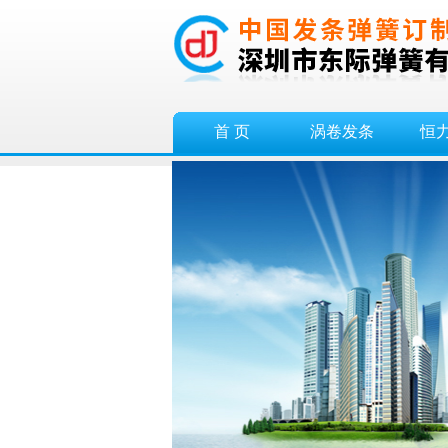
首 页
涡卷发条
恒