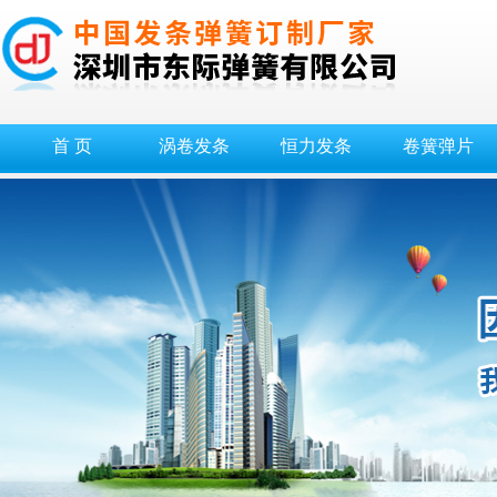
首 页
涡卷发条
恒力发条
卷簧弹片