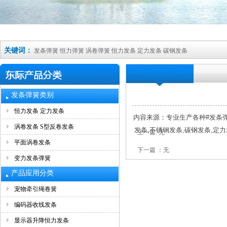
关键词：
发条弹簧
恒力弹簧
涡卷弹簧
恒力发条
定力发条
碳钢发条
发条弹簧类别
恒力发条 定力发条
内容来源：专业生产各种#发条弹
涡卷发条 S型反卷发条
发条,不锈钢发条,碳钢发条,定
上一篇: 无
平面涡卷发条
下一篇 ：无
变力发条弹簧
产品应用分类
宠物牵引绳卷簧
编码器收线发条
显示器升降恒力发条